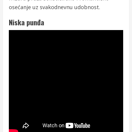
osećanje uz svakodnevnu udobnost.
Niska punđa