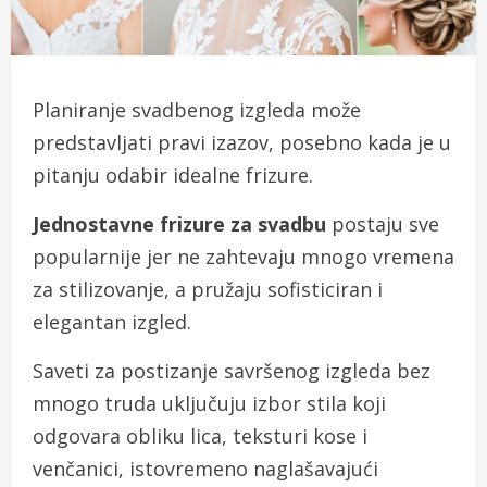
Planiranje svadbenog izgleda može
predstavljati pravi izazov, posebno kada je u
pitanju odabir idealne frizure.
Jednostavne frizure za svadbu
postaju sve
popularnije jer ne zahtevaju mnogo vremena
za stilizovanje, a pružaju sofisticiran i
elegantan izgled.
Saveti za postizanje savršenog izgleda bez
mnogo truda uključuju izbor stila koji
odgovara obliku lica, teksturi kose i
venčanici, istovremeno naglašavajući