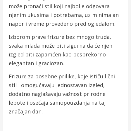
može pronaći stil koji najbolje odgovara
njenim ukusima i potrebama, uz minimalan
napor i vreme provedeno pred ogledalom.
Izborom prave frizure bez mnogo truda,
svaka mlada može biti sigurna da će njen
izgled biti zapamćen kao besprekorno
elegantan i graciozan.
Frizure za posebne prilike, koje ističu lični
stil i omogućavaju jednostavan izgled,
dodatno naglašavaju važnost prirodne
lepote i osećaja samopouzdanja na taj
značajan dan.