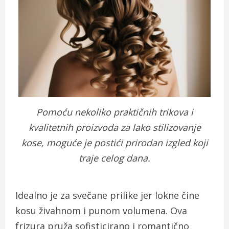
Pomoću nekoliko praktičnih trikova i
kvalitetnih proizvoda za lako stilizovanje
kose, moguće je postići prirodan izgled koji
traje celog dana.
Idealno je za svečane prilike jer lokne čine
kosu živahnom i punom volumena. Ova
frizura pruža sofisticirano i romantično