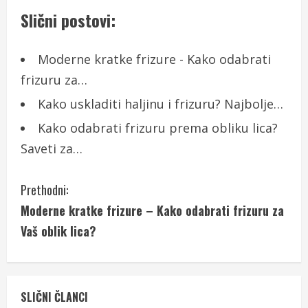
Slični postovi:
Moderne kratke frizure - Kako odabrati
frizuru za…
Kako uskladiti haljinu i frizuru? Najbolje…
Kako odabrati frizuru prema obliku lica?
Saveti za…
C
Prethodni:
Moderne kratke frizure – Kako odabrati frizuru za
o
Vaš oblik lica?
n
t
SLIČNI ČLANCI