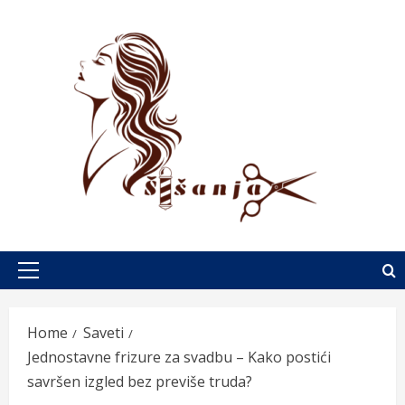
Skip
to
content
Primary
Menu
Home
Saveti
Jednostavne frizure za svadbu – Kako postići
savršen izgled bez previše truda?